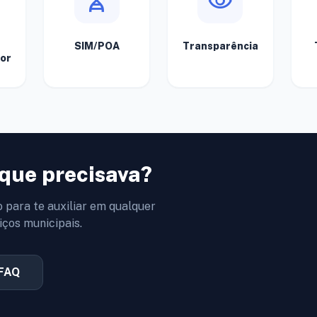
genetics
visibility
SIM/POA
Transparência
or
que precisava?
o para te auxiliar em qualquer
iços municipais.
 FAQ