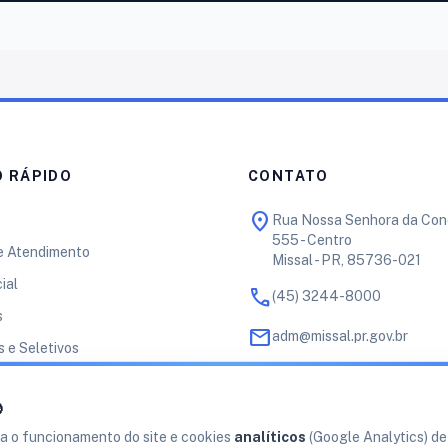
 RÁPIDO
CONTATO
location_on
Rua Nossa Senhora da Con
555 - Centro
e Atendimento
Missal - PR, 85736-021
cial
call
(45) 3244-8000
s
mail
adm@missal.pr.gov.br
 e Seletivos
schedule
Segunda a Sexta
o Municipal
07h30 às 11h30 e 13h às 17

Empreendedor
a o funcionamento do site e cookies
analíticos
(Google Analytics) d