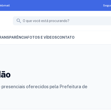
ebmail
Segun
search
RANSPARÊNCIA
FOTOS E VÍDEOS
CONTATO
dão
e presenciais oferecidos pela Prefeitura de