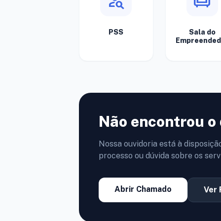
person_search
chair
PSS
Sala do
Empreended
Não encontrou o 
Nossa ouvidoria está à disposiçã
processo ou dúvida sobre os serv
Abrir Chamado
Ver