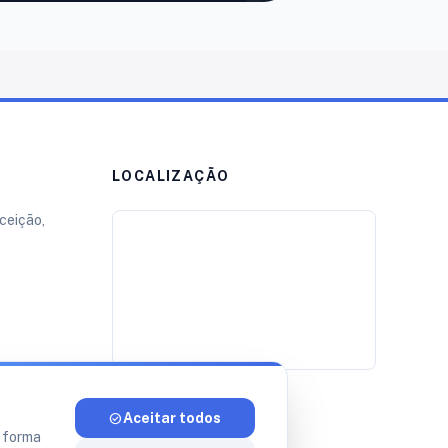
LOCALIZAÇÃO
ceição,
h
check_circle
Aceitar todos
e forma