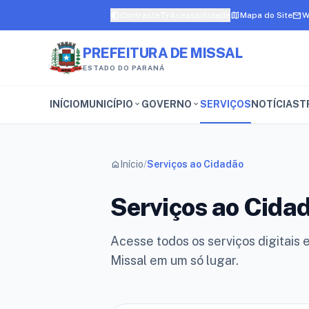
contrast
text_fields
map
email
Contraste
Acessibilidade
Mapa do Site
W
PREFEITURA DE MISSAL
ESTADO DO PARANÁ
INÍCIO
MUNICÍPIO
GOVERNO
SERVIÇOS
NOTÍCIAS
T
expand_more
expand_more
home
Início
/
Serviços ao Cidadão
Serviços ao Cida
Acesse todos os serviços digitais 
Missal em um só lugar.