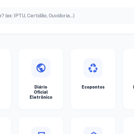
public
recycling
Diário
Ecopontos
Oficial
Eletrônico