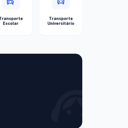
bus_map_pin
directions_bus
Transporte
Transporte
Escolar
Universitário
support_agent