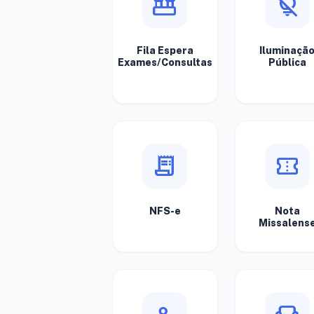
lab_panel
light_off
Fila Espera
Iluminaçã
Exames/Consultas
Pública
receipt_long
confirmation_number
NFS-e
Nota
Missalens