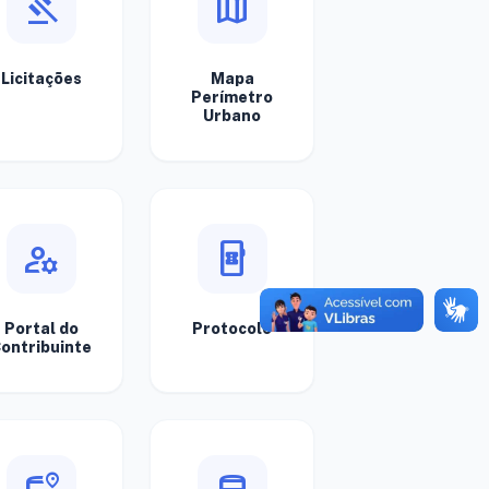
gavel
map
Licitações
Mapa
Perímetro
Urbano
manage_accounts
mobile_ticket
Portal do
Protocolo
ontribuinte