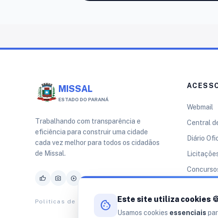
ACESSO
MISSAL
ESTADO DO PARANÁ
Webmail
Trabalhando com transparência e
Central d
eficiência para construir uma cidade
Diário Ofi
cada vez melhor para todos os cidadãos
de Missal.
Licitaçõe
Concursos
thumb_up
photo_camera
play_circle
Legislaçã
Este site utiliza cookies 
Sala do 
Politicas de Privacidade
cookie
Usamos cookies
essenciais
par