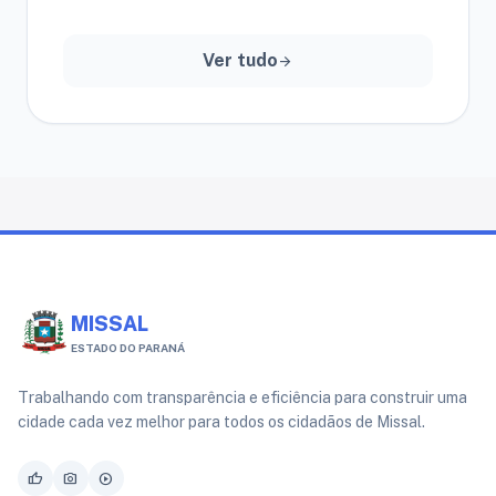
Governamentais
Ver tudo
arrow_forward
MISSAL
ESTADO DO PARANÁ
Trabalhando com transparência e eficiência para construir uma
cidade cada vez melhor para todos os cidadãos de Missal.
thumb_up
photo_camera
play_circle