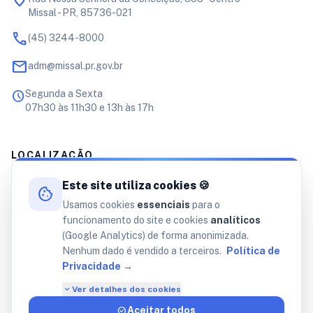
location_on
Missal - PR, 85736-021
call
(45) 3244-8000
mail
adm@missal.pr.gov.br
schedule
Segunda a Sexta
07h30 às 11h30 e 13h às 17h
LOCALIZAÇÃO
Este site utiliza cookies 🍪
cookie
Usamos cookies
essenciais
para o
funcionamento do site e cookies
analíticos
(Google Analytics) de forma anonimizada.
Nenhum dado é vendido a terceiros.
Política de
Privacidade →
expand_more
Ver detalhes dos cookies
check_circle
Aceitar todos