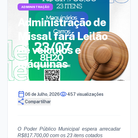
ADMINISTRAÇÃO
Administração de
Missal fará Leilão
de veículos e
máquinas
calendar_today
visibility
06 de Julho, 2026
457 visualizações
share
Compartilhar
O Poder Público Municipal espera arrecadar
R$817.700,00 com os 23 itens cotados