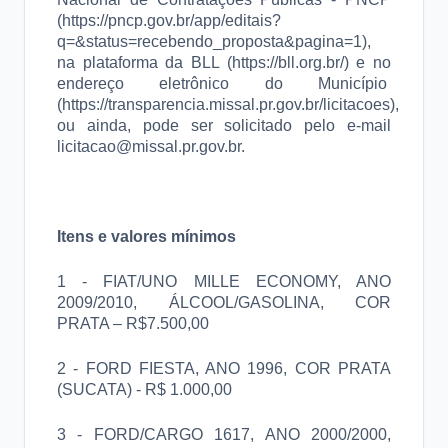
(
https://pncp.gov.br/app/editais?
q=&status=recebendo_proposta&pagina=1
),
na plataforma da BLL (https://bll.org.br/) e no
endereço eletrônico do Município
(
https://transparencia.missal.pr.gov.br/licitacoes
),
ou ainda, pode ser solicitado pelo e-mail
licitacao@missal.pr.gov.br
.
Itens e valores mínimos
1 - FIAT/UNO MILLE ECONOMY, ANO
2009/2010, ÁLCOOL/GASOLINA, COR
PRATA – R$7.500,00
2 - FORD FIESTA, ANO 1996, COR PRATA
(SUCATA) - R$ 1.000,00
3 - FORD/CARGO 1617, ANO 2000/2000,