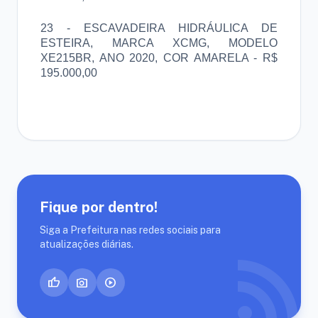
23 - ESCAVADEIRA HIDRÁULICA DE
ESTEIRA, MARCA XCMG, MODELO
XE215BR, ANO 2020, COR AMARELA - R$
195.000,00
Fique por dentro!
Siga a Prefeitura nas redes sociais para
rss_feed
atualizações diárias.
thumb_up
photo_camera
play_circle